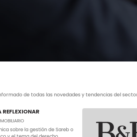
formado de todas las novedades y tendencias del sector 
 REFLEXIONAR
NMOBILIARIO
ica sobre la gestión de Sareb o
lico y el tema del derecho