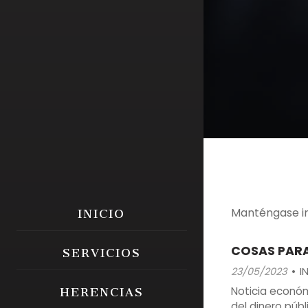
Manténgase in
INICIO
COSAS PARA
SERVICIOS
23/05/2023
I
Noticia económ
HERENCIAS
del dinero púb