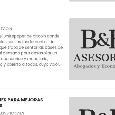
ITCOIN
l whitepaper de bitcoin donde
ales son los fundamentos de
 que trata de sentar las bases de
al pensado para desarrollar un
 económico y monetario,
o y abierto a todos, cuyo valor
confianza de los usuarios, sin
do o regulado por ninguna
 Se configura como un
efine el derecho de propiedad,
iscable
ES PARA MEJORAS
S
UBVENCIONES