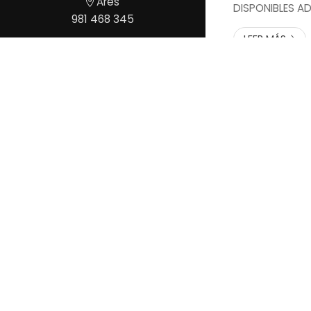
Ares
DISPONIBLES A
981 468 345
PARTICULAR
LEER MÁS
B&B Ases