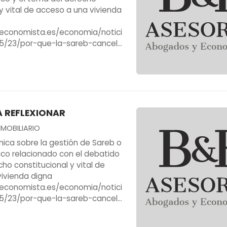
 y vital de acceso a una vivienda
leconomista.es/economia/notici
5/23/por-que-la-sareb-cancela-
a-la-subida-del-euribor-en-
a-de-tipos.html
 REFLEXIONAR
NMOBILIARIO
ica sobre la gestión de Sareb o
lico relacionado con el debatido
ho constitucional y vital de
ivienda digna
leconomista.es/economia/notici
5/23/por-que-la-sareb-cancela-
a-la-subida-del-euribor-en-
a-de-tipos.html